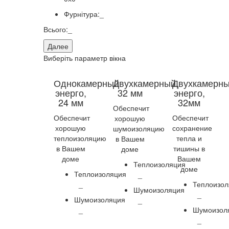
Фурнітура:
_
Всього:
_
Далее
Виберіть параметр вікна
Однокамерный
Двухкамерный,
Двухкамерн
энерго,
32 мм
энерго,
24 мм
32мм
Обеспечит
Обеспечит
Обеспечит
хорошую
хорошую
сохранение
шумоизоляцию
теплоизоляцию
тепла и
в Вашем
в Вашем
тишины в
доме
доме
Вашем
Теплоизоляция
доме
Теплоизоляция
_
_
Теплоизол
Шумоизоляция
_
Шумоизоляция
_
_
Шумоизол
_