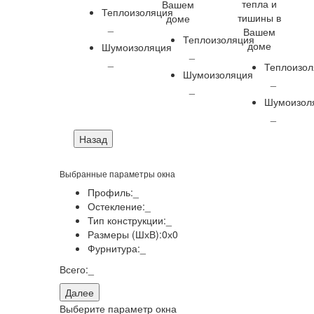
тепла и
Вашем
Теплоизоляция
тишины в
доме
_
Вашем
Теплоизоляция
доме
Шумоизоляция
_
_
Теплоизол
Шумоизоляция
_
_
Шумоизол
_
Назад
Выбранные параметры окна
Профиль:
_
Остекление:
_
Тип конструкции:
_
Размеры (ШхВ):
0
х
0
Фурнитура:
_
Всего:
_
Далее
Выберите параметр окна