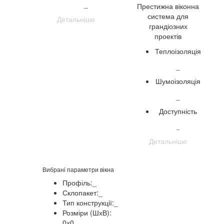
_
Престижна віконна
система для
Детальніше
грандіозних
проектів
Теплоізоляція
_
Шумоізоляція
_
Доступність
_
Детальніше
Вибрані параметри вікна
Профіль:
_
Склопакет:
_
Тип конструкції:
_
Розміри (ШхВ):
0
х
0