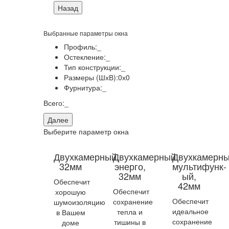
Назад
Выбранные параметры окна
Профиль:
_
Остекление:
_
Тип конструкции:
_
Размеры (ШхВ):
0
х
0
Фурнитура:
_
Всего:
_
Далее
Выберите параметр окна
Двухкамерный,
Двухкамерный
Двухкамерн
32мм
энерго,
мультифунк-
32мм
ый,
Обеспечит
42мм
Обеспечит
хорошую
Обеспечит
сохранение
шумоизоляцию
идеальное
тепла и
в Вашем
сохранение
тишины в
доме