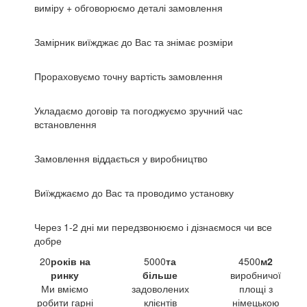
виміру + обговорюємо деталі замовлення
Замірник виїжджає до Вас та знімає розміри
Прораховуємо точну вартість замовлення
Укладаємо договір та погоджуємо зручний час
встановлення
Замовлення віддається у виробництво
Виїжджаємо до Вас та проводимо установку
Через 1-2 дні ми передзвонюємо і дізнаємося чи все
добре
20
років на
5000
та
4500
м2
ринку
більше
виробничої
Ми вміємо
задоволених
площі з
робити гарні
клієнтів
німецькою