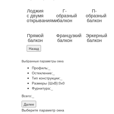
Лоджия
Г-
П-
с двумя
образный
образный
открываниями
балкон
балкон
Прямой
Французкий
Эркерный
балкон
балкон
балкон
Назад
Выбранные параметры окна
Профиль:
_
Остекление:
_
Тип конструкции:
_
Размеры (ШхВ):
0
х
0
Фурнитура:
_
Всего:
_
Далее
Выберите параметр окна