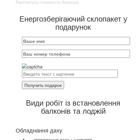
Рассчитать стоимость балкона
Енергозберігаючий склопакет у
подарунок
Види робіт із встановлення
балконів та лоджій
Обладнання даху
— зварювання даху + накриття