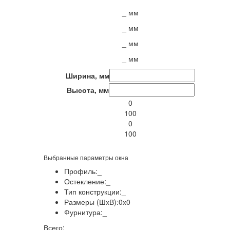
_
мм
_
мм
_
мм
_
мм
Ширина, мм
Высота, мм
0
100
0
100
Выбранные параметры окна
Профиль:
_
Остекление:
_
Тип конструкции:
_
Размеры (ШхВ):
0
х
0
Фурнитура:
_
Всего:
_