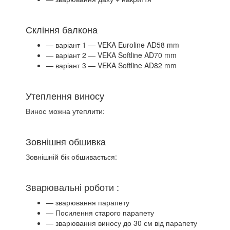
Скління балкона
— варіант 1 — VEKA Euroline AD58 mm
— варіант 2 — VEKA Softline AD70 mm
— варіант 3 — VEKA Softline AD82 mm
Утеплення виносу
Винос можна утеплити:
Зовнішня обшивка
Зовнішній бік обшивається:
Зварювальні роботи :
— зварювання парапету
— Посилення старого парапету
— зварювання виносу до 30 см від парапету