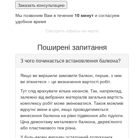
Мы позвоним Вам в течение
10 минут
и согласуем
удобное время
Смотреть офисы на карте
Поширені запитання
З чого починається встановлення балкона?
Якщо ви вирішили замовити балкон, перше, з чим
ви зіткнетеся – це визначення вартості робіт.
Тут слід врахувати кілька нюансів. Так, наприклад,
залежно від вибраних матеріалів загальна вартість
комплексу робіт може змінюватися. Також можливі
відчутні зміни в ціні, якщо проводитиметься
винесення балкона на рівні підвіконня або підлоги.
Ціна демонтажу металевого балкона, дерев’яного
або пластикового теж різна.
У будь-якому випадку остаточний розрахунок