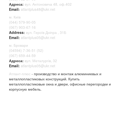
Адреса:
вул. Антоновича 48, оф.402
Email:
atlantplus48@ukr.net
м. Київ
(044) 579-90-05
(067) 903-67-16
Address:
вул. Героїв Дніпра , 31Б
Email:
atlantplus05@ukr.net
м. Бровари
(04594) 7-36-51 (52)
(067) 659-44-59
Адреса:
вул. Металургів, 32
Email:
atlantplus05@ukr.net
Атлант-плюс
- производство и монтаж алюминиевых и
металлопластиковых конструкций. Купить
металлопластиковые окна и двери, офисные перегородки и
корпусную мебель.