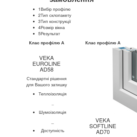
1
Вибір профілю
2
Тип склопакету
3
Тип конструкції
4
Розмір вікна
5
Результат
Клас профілю А
Клас профілю А
VEKA
EUROLINE
AD58
Стандартні рішення
для Вашого затишку
Теплоізоляція
_
Шумоізоляція
VEKA
_
SOFTLINE
Доступність
AD70