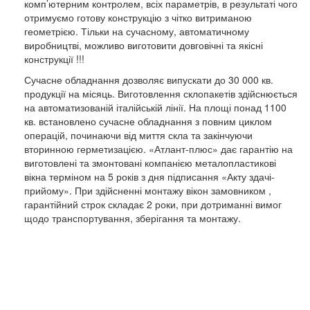
комп’ютерним контролем, всіх параметрів, в результаті чого
отримуємо готову конструкцію з чітко витриманою
геометрією. Тільки на сучасному, автоматичному
виробництві, можливо виготовити довговічні та якісні
конструкції !!!
Сучасне обладнання дозволяє випускати до 30 000 кв.
продукції на місяць. Виготовлення склопакетів здійснюється
на автоматизованій італійській лінії. На площі понад 1100
кв. встановлено сучасне обладнання з повним циклом
операцій, починаючи від миття скла та закінчуючи
вторинною герметизацією. «Атлант-плюс» дає гарантію на
виготовлені та змонтовані компанією металопластикові
вікна терміном на 5 років з дня підписання «Акту здачі-
прийому». При здійсненні монтажу вікон замовником ,
гарантійний строк складає 2 роки, при дотриманні вимог
щодо транспортування, зберігання та монтажу.