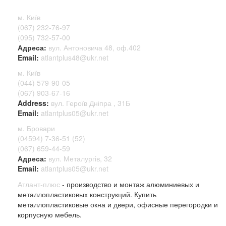
м. Київ
(067) 232-76-97
(095) 732-57-00
Адреса:
вул. Антоновича 48, оф.402
Email:
atlantplus48@ukr.net
м. Київ
(044) 579-90-05
(067) 903-67-16
Address:
вул. Героїв Дніпра , 31Б
Email:
atlantplus05@ukr.net
м. Бровари
(04594) 7-36-51 (52)
(067) 659-44-59
Адреса:
вул. Металургів, 32
Email:
atlantplus05@ukr.net
Атлант-плюс
- производство и монтаж алюминиевых и
металлопластиковых конструкций. Купить
металлопластиковые окна и двери, офисные перегородки и
корпусную мебель.