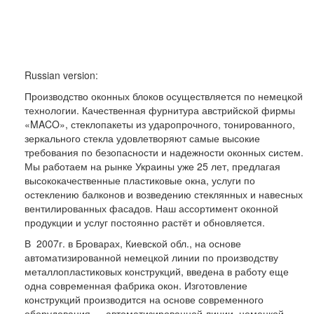
Russian version:
Производство оконных блоков осуществляется по немецкой
технологии. Качественная фурнитура австрийской фирмы
«MACO», стеклопакеты из ударопрочного, тонированного,
зеркального стекла удовлетворяют самые высокие
требования по безопасности и надежности оконных систем.
Мы работаем на рынке Украины уже 25 лет, предлагая
высококачественные пластиковые окна, услуги по
остеклению балконов и возведению стеклянных и навесных
вентилированных фасадов. Наш ассортимент оконной
продукции и услуг постоянно растёт и обновляется.
В 2007г. в Броварах, Киевской обл., на основе
автоматизированной немецкой линии по производству
металлопластиковых конструкций, введена в работу еще
одна современная фабрика окон. Изготовление
конструкций производится на основе современного
оборудования — автоматизированной линии, немецкой