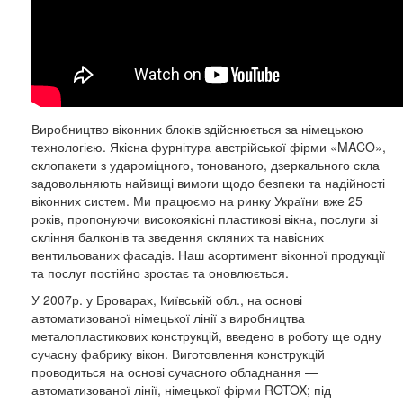
Виробництво віконних блоків здійснюється за німецькою
технологією. Якісна фурнітура австрійської фірми «MACO»,
склопакети з удароміцного, тонованого, дзеркального скла
задовольняють найвищі вимоги щодо безпеки та надійності
віконних систем. Ми працюємо на ринку України вже 25
років, пропонуючи високоякісні пластикові вікна, послуги зі
скління балконів та зведення скляних та навісних
вентильованих фасадів. Наш асортимент віконної продукції
та послуг постійно зростає та оновлюється.
У 2007р. у Броварах, Київській обл., на основі
автоматизованої німецької лінії з виробництва
металопластикових конструкцій, введено в роботу ще одну
сучасну фабрику вікон. Виготовлення конструкцій
проводиться на основі сучасного обладнання —
автоматизованої лінії, німецької фірми ROTOX; під